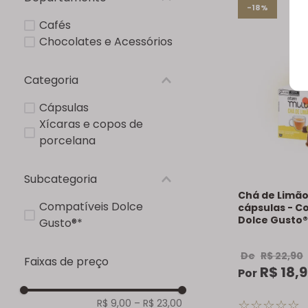
-18%
Cafés
Chocolates e Acessórios
Categoria
Cápsulas
Xícaras e copos de
porcelana
Subcategoria
Chá de Limão
Compatíveis Dolce
cápsulas - C
Dolce Gusto®
Gusto®*
De
R$
22
,
90
Faixas de preço
R$
18
,
9
Por
☆
☆
☆
☆
☆
R$ 9,00
–
R$ 23,00