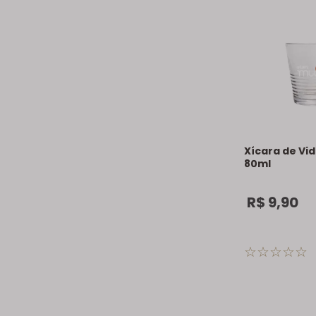
Xícara de Vid
80ml
R$
9
,
90
☆
☆
☆
☆
☆