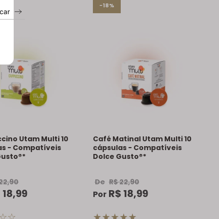
-18%
car
cino Utam Multi 10
Café Matinal Utam Multi 10
as - Compatíveis
cápsulas - Compatíveis
Gusto®*
Dolce Gusto®*
22
,
90
De
R$
22
,
90
$
18
,
99
R$
18
,
99
Por
☆
☆
★
★
★
★
★