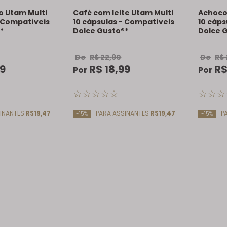
o Utam Multi
Café com leite Utam Multi
Achoco
- Compatíveis
10 cápsulas - Compatíveis
10 cáps
*
Dolce Gusto®*
Dolce 
De
R$
22
,
90
De
R$
9
R$
18
,
99
R
Por
Por
☆
☆
☆
☆
☆
☆
☆
☆
INANTES
R$19,47
PARA ASSINANTES
R$19,47
PA
-15%
-15%