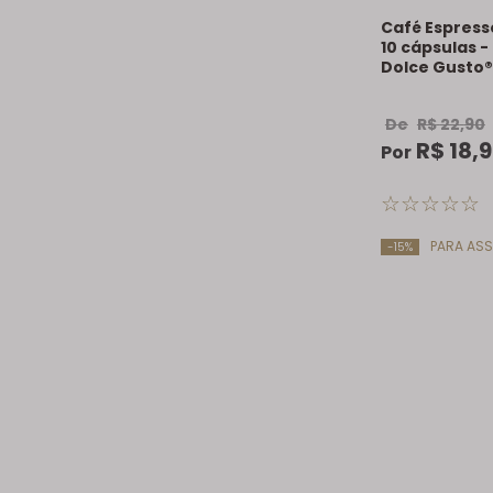
Café Espress
10 cápsulas 
Dolce Gusto®
De
R$
22
,
90
R$
18
,
9
Por
☆
☆
☆
☆
☆
PARA ASS
-15%