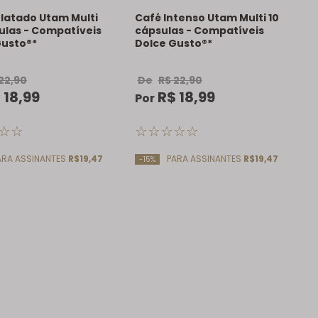
latado Utam Multi
Café Intenso Utam Multi 10
ulas - Compatíveis
cápsulas - Compatíveis
Gusto®*
Dolce Gusto®*
22
,
90
De
R$
22
,
90
$
18
,
99
R$
18
,
99
Por
☆
☆
☆
☆
☆
☆
☆
RA ASSINANTES
R$19,47
PARA ASSINANTES
R$19,47
-15%