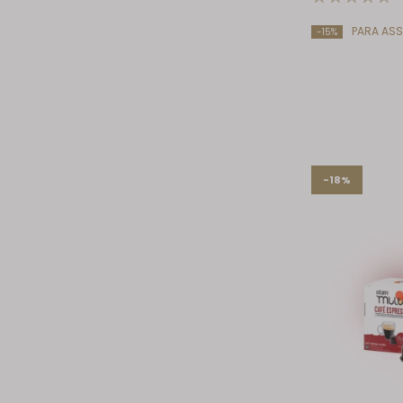
PARA ASS
-15%
-18%