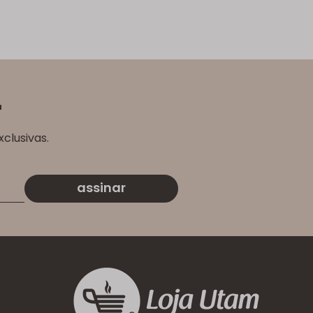
r
clusivas.
assinar