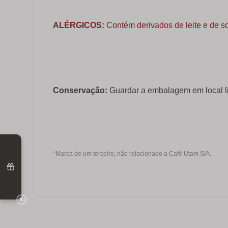
ALÉRGICOS:
Contém derivados de leite e de s
Conservação:
Guardar a embalagem em local li
*Marca de um terceiro, não relacionado a Café Utam S/A.