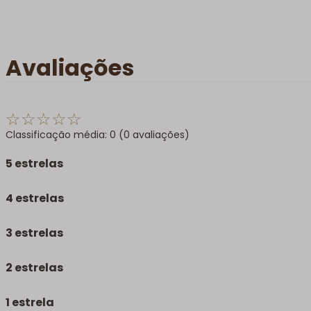
Avaliações
☆
☆
☆
☆
☆
Classificação média: 0
(0 avaliações)
5 estrelas
4 estrelas
3 estrelas
2 estrelas
1 estrela