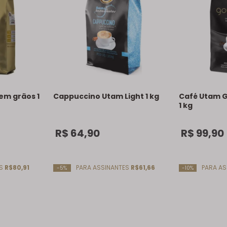
em grãos 1
Cappuccino Utam Light 1 kg
Café Utam 
1 kg
R$
64
,
90
R$
99
,
90
ES
R$80,91
PARA ASSINANTES
R$61,66
PARA AS
-5%
-10%