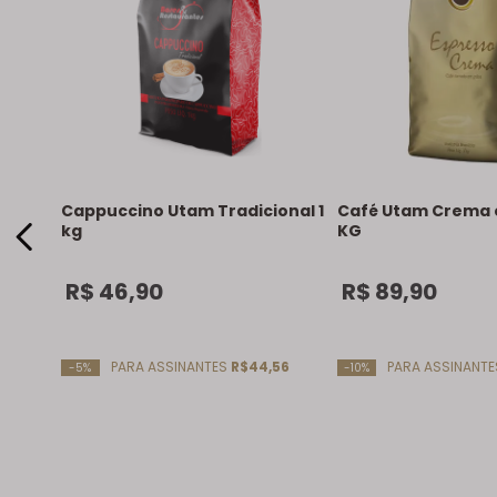
Cappuccino Utam Tradicional 1
Café Utam Crema 
kg
KG
R$
46
,
90
R$
89
,
90
PARA ASSINANTES
R$44,56
PARA ASSINANT
-5%
-10%