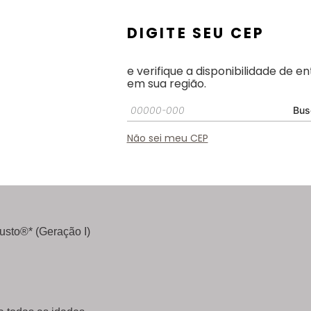
DIGITE SEU CEP
e verifique a disponibilidade de e
sabor autêntico do chocolate, sempre à mão e pronto
em sua região.
Bus
Não sei meu CEP
sto®* (Geração I)