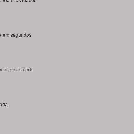
ra todas as idades
nta em segundos
ntos de conforto
cada