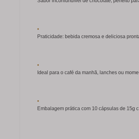
Sabor inconfundível de chocolate, perfeito pa
•
Praticidade: bebida cremosa e deliciosa pro
•
Ideal para o café da manhã, lanches ou mome
•
Embalagem prática com 10 cápsulas de 15g 