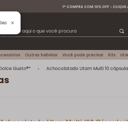
1ª COMPRA COM 10% OFF - CLIQUE
Busque aqui o que você procura
Acessórios
Outras bebidas
Você pode precisar
Kits
Ut
Dolce Gusto®*
Achocolatado Utam Multi 10 cápsula
as
Achocolatado Utam Multi (10 Cápsulas