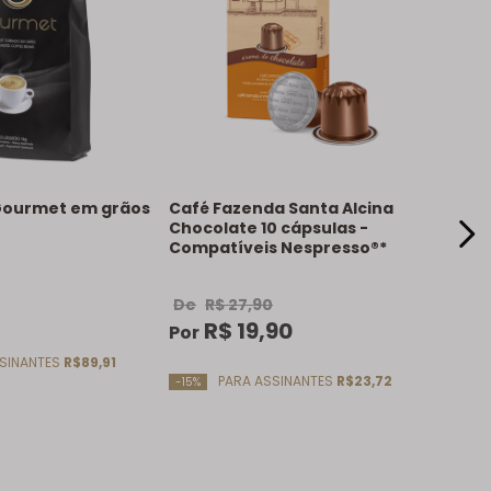
Gourmet em grãos
Café Fazenda Santa Alcina
Chocolate 10 cápsulas -
Compatíveis Nespresso®*
De
R$
27
,
90
R$
19
,
90
Por
SINANTES
R$89,91
PARA ASSINANTES
R$23,72
-15%