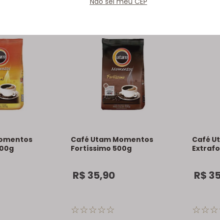
Não sei meu CEP
Momentos
Café Utam Momentos
Café U
500g
Fortíssimo 500g
Extraf
R$
35
,
90
R$
3
☆
☆
☆
☆
☆
☆
☆
☆