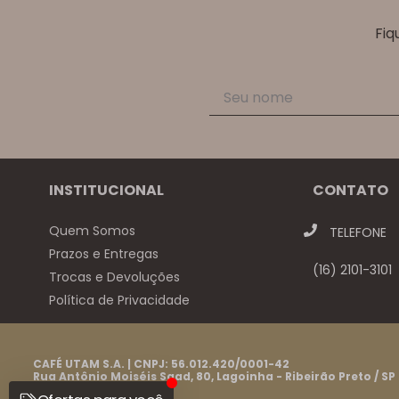
Fiq
INSTITUCIONAL
CONTATO
Quem Somos
TELEFONE
Prazos e Entregas
(16) 2101-3101
Trocas e Devoluções
Política de Privacidade
CAFÉ UTAM S.A. | CNPJ: 56.012.420/0001-42
Rua Antônio Moiséis Saad, 80, Lagoinha - Ribeirão Preto / SP
CEP: 14095-230