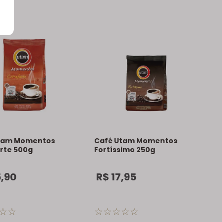
tam Momentos
Café Utam Momentos
orte 500g
Fortíssimo 250g
5
,
90
R$
17
,
95
☆
☆
☆
☆
☆
☆
☆