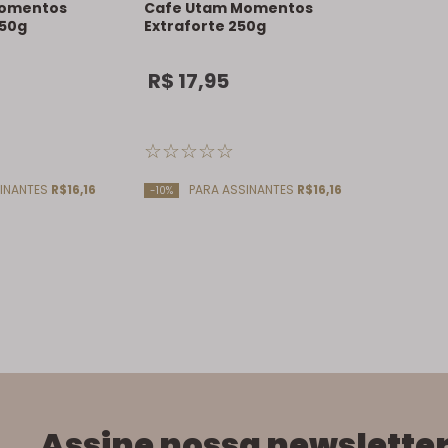
Momentos
Cafe Utam Momentos
250g
Extraforte 250g
R$
17
,
95
☆
☆
☆
☆
☆
INANTES
R$16,16
PARA ASSINANTES
R$16,16
-10%
Assine nossa newslette