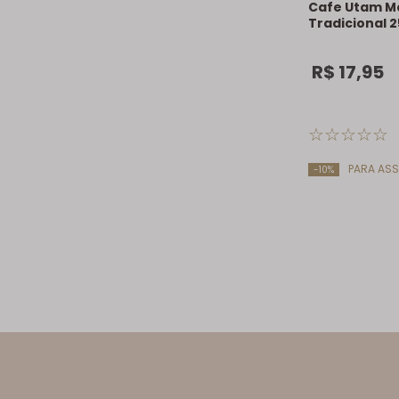
Cafe Utam 
Tradicional 
R$
17
,
95
☆
☆
☆
☆
☆
PARA ASS
-10%