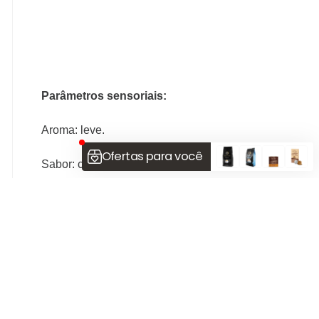
Parâmetros sensoriais:
Aroma: leve.
Sabor: caramelo com leves notas de frutas e cereais.
Corpo: suave.
Acidez: média.
Aftertaste: delicado.
Crema: média clara.