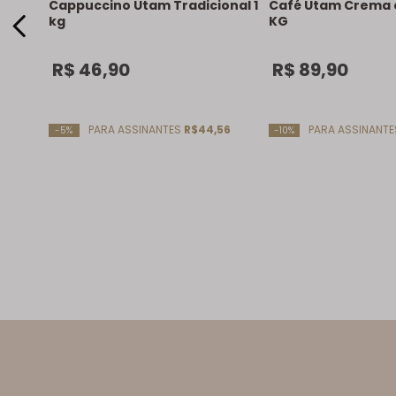
Cappuccino Utam Tradicional 1
Café Utam Crema 
kg
KG
R$
46
,
90
R$
89
,
90
PARA ASSINANTES
R$44,56
PARA ASSINANT
-5%
-10%