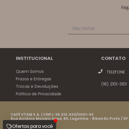
Fiq
INSTITUCIONAL
CONTATO
Quem Somos
TELEFONE
Prazos e Entregas
(16) 2101-3101
Trocas e Devoluções
Política de Privacidade
CAFÉ UTAM S.A. | CNPJ: 56.012.420/0001-42
Rua Antônio Moiséis Saad, 80, Lagoinha - Ribeirão Preto / SP
CEP: 14095-230