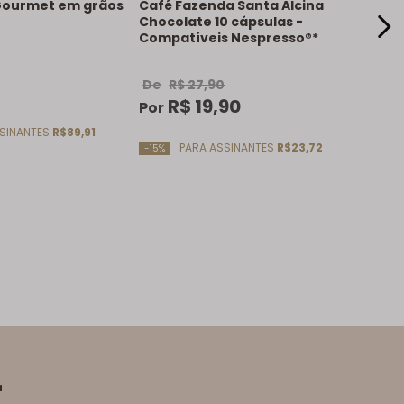
Gourmet em grãos
Café Fazenda Santa Alcina
Chocolate 10 cápsulas -
Compatíveis Nespresso®*
De
R$
27
,
90
R$
19
,
90
Por
SINANTES
R$89,91
PARA ASSINANTES
R$23,72
-15%
r