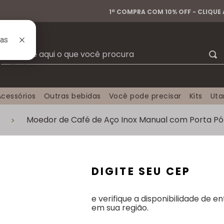
1ª COMPRA COM 10% OFF - CLIQUE
Busque aqui o que você procura
Acessórios
Outras bebidas
Você pode precisar
Kits
Ut
Moedor de Café de Aço Inox Manual com Porta Pó E
as
DIGITE SEU CEP
 e por esse motivo merece toda a nossa atenção. Nosso
oração. A LYOR proporciona qualidade e praticidade, s
e verifique a disponibilidade de e
nja macia e secar imediatamente. Não lavar em máquinas,
em sua região.