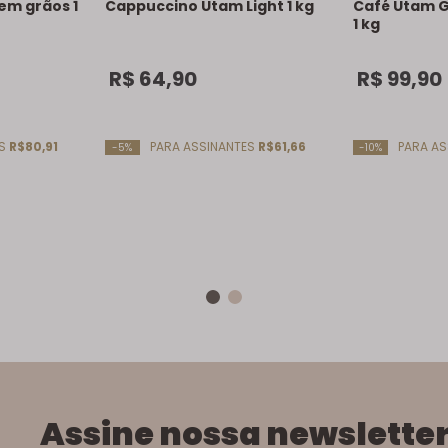
em grãos 1
Cappuccino Utam Light 1 kg
Café Utam 
1 kg
R$
64
,
90
R$
99
,
90
ES
R$80,91
PARA ASSINANTES
R$61,66
PARA AS
-5%
-10%
Assine nossa newslette