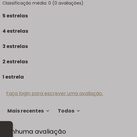
Classificação média: 0
(0 avaliações)
5 estrelas
4 estrelas
3 estrelas
2 estrelas
1 estrela
Faça login para escrever uma avaliação.
Mais recentes
Todos
Nenhuma avaliação