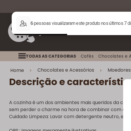
TODAS AS CATEGORIAS
Cafés
Chocolates e 
Chocolates e Acessórios
Moedores
Home
Descrição e característic
X
A cozinha é um dos ambientes mais queridos da casa
sem perder o charme na hora de combinar com a dec
Cuidado Limpeza: Lavar com detergente neutro, espo
OBS.: Imagens meramente ilustrativas.