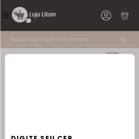
Busque aqui o que você procura
filtrar
relevância
X
2
produtos
DIGITE SEU CEP