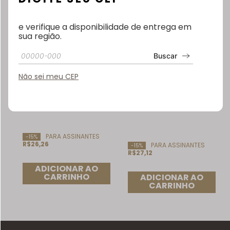
e verifique a disponibilidade de entrega em
sua região.
Café Utam Gourmet
Café Fazenda Santa
Buscar
Drip Coffee 10 sachês
Alcina Drip Coffee 10
sachês
Não sei meu CEP
R$
30
,
90
R$
31
,
90
PARA ASSINANTES
-15%
R$26,26
PARA ASSINANTES
-15%
R$27,12
ADICIONAR AO
CARRINHO
ADICIONAR AO
CARRINHO