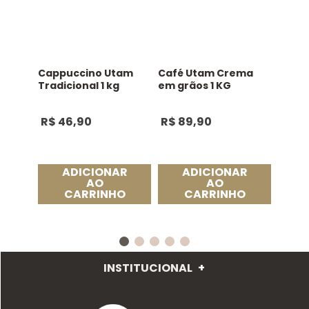
Cappuccino Utam
Café Utam Crema
Tradicional 1 kg
em grãos 1 KG
R$
46
,
90
R$
89
,
90
ADICIONAR
ADICIONAR
AO
AO
CARRINHO
CARRINHO
INSTITUCIONAL
+