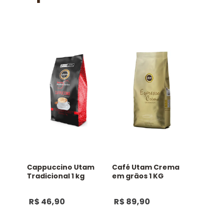
Cappuccino Utam
Café Utam Crema
Tradicional 1 kg
em grãos 1 KG
R$
46
,
90
R$
89
,
90