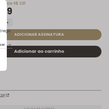
nomize
R$
3
,
91
,
99
＋
ntrega
ADICIONAR ASSINATURA
car
adicionar ao carrinho
CEP
CALCULAR O FRETE