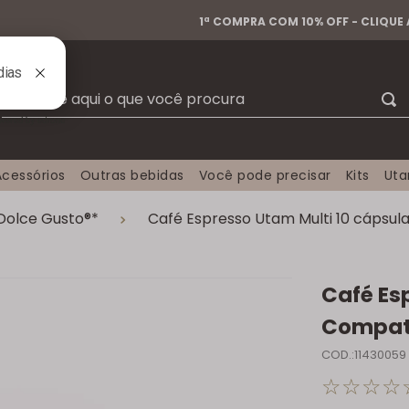
1ª COMPRA COM 10% OFF - CLIQUE
Busque aqui o que você procura
Acessórios
Outras bebidas
Você pode precisar
Kits
Ut
Dolce Gusto®*
Café Espresso Utam Multi 10 cápsul
Café Es
Compatí
COD.:11430059
☆
☆
☆
☆