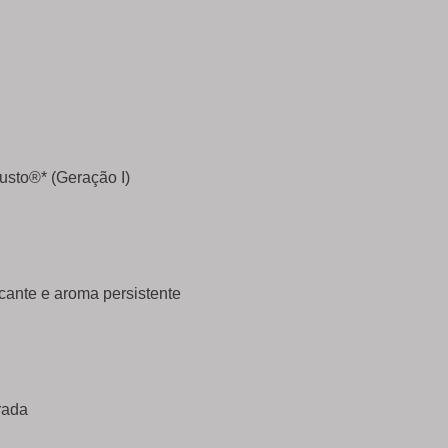
sto®* (Geração I)
ante e aroma persistente
rada