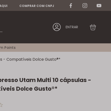
 AQUI
COMPRAR COM CNPJ
ENTRAR
am Points
as - Compatíveis Dolce Gusto®*
presso Utam Multi 10 cápsulas -
veis Dolce Gusto®*
☆