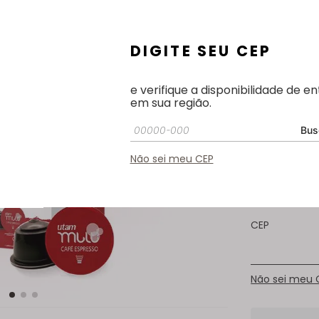
Eco
R$
22
,
90
R$
18
DIGITE SEU CEP
－
e verifique a disponibilidade de e
em sua região.
Bus
Não sei meu CEP
CEP
Não sei meu 